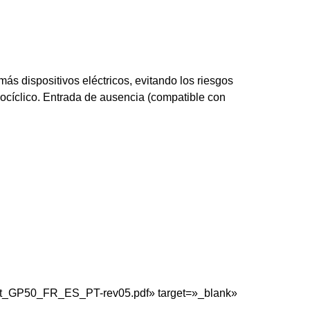
ás dispositivos eléctricos, evitando los riesgos
docíclico. Entrada de ausencia (compatible con
_Not_GP50_FR_ES_PT-rev05.pdf» target=»_blank»