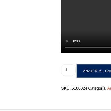
AÑADIR AL C
SKU:
6100024
Categoría:
Ar