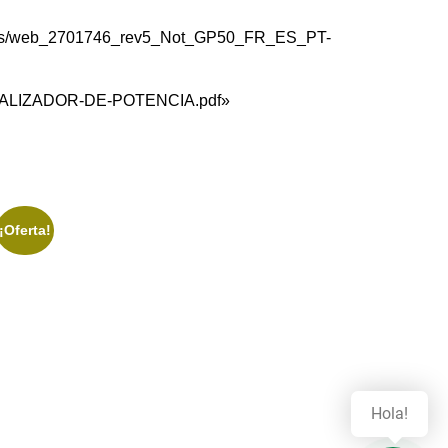
Util/es/web_2701746_rev5_Not_GP50_FR_ES_PT-
CIONALIZADOR-DE-POTENCIA.pdf»
¡Oferta!
Hola!