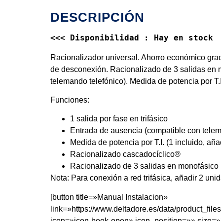
DESCRIPCIÓN
<<< Disponibilidad : Hay en stock 
Racionalizador universal. Ahorro económico gracia
de desconexión. Racionalizado de 3 salidas en m
telemando telefónico). Medida de potencia por T.I. 
Funciones:
1 salida por fase en trifásico
Entrada de ausencia (compatible con telem
Medida de potencia por T.I. (1 incluido, añadi
Racionalizado cascadocíclico®
Racionalizado de 3 salidas en monofásico
Nota: Para conexión a red trifásica, añadir 2 unid
[button title=»Manual Instalacion»
link=»https://www.deltadore.es/data/product_f
icon=»icon-book-open» icon_position=»» size=»