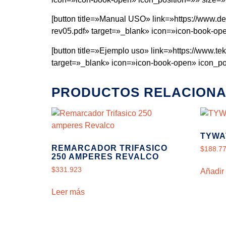
[button title=»Manual USO» link=»https://www
rev05.pdf» target=»_blank» icon=»icon-book-ope
[button title=»Ejemplo uso» link=»https://w
target=»_blank» icon=»icon-book-open» icon_po
PRODUCTOS RELACION
TYWA
REMARCADOR TRIFASICO
$
188.7
250 AMPERES REVALCO
$
331.923
Añadir 
Leer más