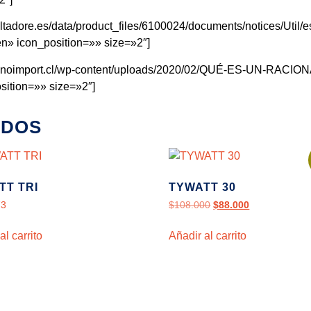
.deltadore.es/data/product_files/6100024/documents/notices/
n» icon_position=»» size=»2″]
ww.teknoimport.cl/wp-content/uploads/2020/02/QUÉ-ES-UN-RA
sition=»» size=»2″]
ADOS
TT TRI
TYWATT 30
73
$
108.000
$
88.000
al carrito
Añadir al carrito