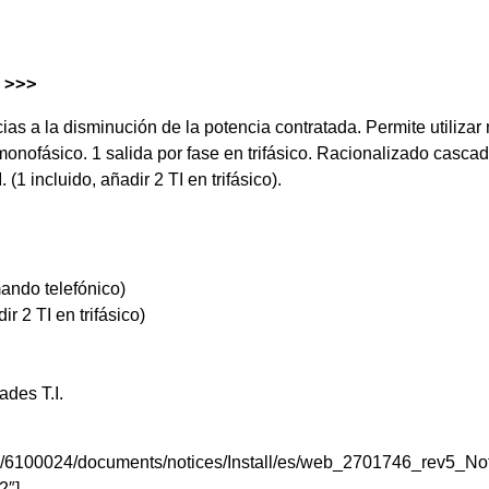
 >>>
s a la disminución de la potencia contratada. Permite utilizar m
onofásico. 1 salida por fase en trifásico. Racionalizado casca
(1 incluido, añadir 2 TI en trifásico).
ando telefónico)
r 2 TI en trifásico)
ades T.I.
iles/6100024/documents/notices/Install/es/web_2701746_rev5
2″]