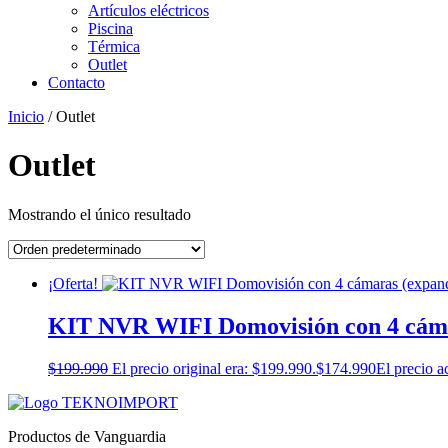
Artículos eléctricos
Piscina
Térmica
Outlet
Contacto
Inicio
/ Outlet
Outlet
Mostrando el único resultado
¡Oferta!
KIT NVR WIFI Domovisión con 4 cámar
$
199.990
El precio original era: $199.990.
$
174.990
El precio a
Productos de Vanguardia