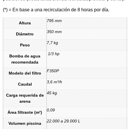
(*) = En base a una recirculación de 8 horas por día.
795 mm
Altura
350 mm
Diámetro
7,7 kg
Peso
1/3 hp
Bomba de agua
recomendada
F350P
Modelo del filtro
3,6 m³/h
Caudal
45 kg.
Carga requerida de
arena
0,09
Área filtrante (m²)
22.000 a 29.000 L
Volumen piscina