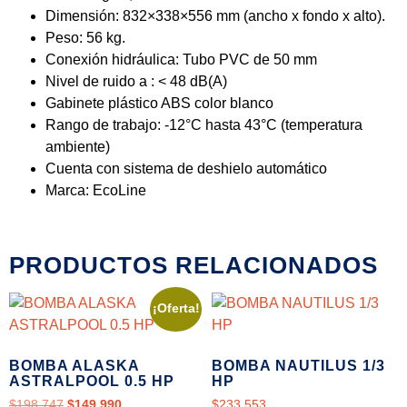
Dimensión: 832×338×556 mm (ancho x fondo x alto).
Peso: 56 kg.
Conexión hidráulica: Tubo PVC de 50 mm
Nivel de ruido a : < 48 dB(A)
Gabinete plástico ABS color blanco
Rango de trabajo: -12°C hasta 43°C (temperatura
ambiente)
Cuenta con sistema de deshielo automático
Marca: EcoLine
PRODUCTOS RELACIONADOS
¡Oferta!
BOMBA ALASKA
BOMBA NAUTILUS 1/3
ASTRALPOOL 0.5 HP
HP
$
198.747
$
149.990
$
233.553